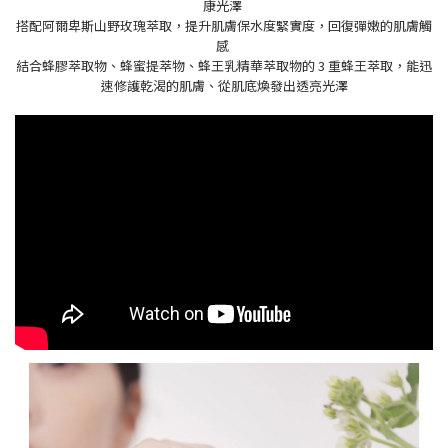
康光澤 ​
搭配阿爾卑斯山野玫瑰萃取，提升肌膚保水度緊實度，回復彈嫩的肌膚觸
感 ​
結合蜂膠萃取物、蜂蜜提萃物、蜂王乳精華萃取物的 3 重蜂王萃取，能迅
速修護乾渴的肌膚、從肌底煥發出透亮光澤