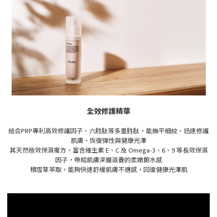
全效修護精華
結合PRP專利高效修護因子、六胜肽等多重胜肽，能撫平細紋、迅速修護
肌膚、恢復彈性與健康光澤
其天然極效保濕複方，富含維生素 E、C 及 Omega-3、6、9 等長效保濕
因子，帶給肌膚深層滋養的柔嫩飽水感
積雪草萃取，能夠快速舒緩肌膚不適感，回復健康光澤肌