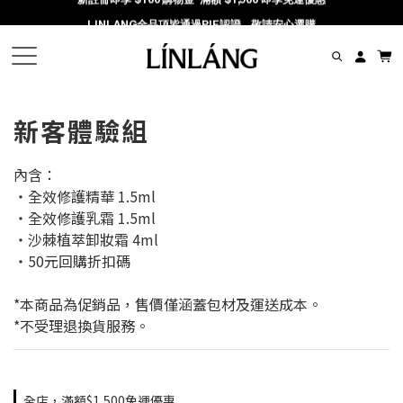
新註冊即享 $100 購物金  滿額 $1,500 即享免運優惠
LINLANG全品項皆通過PIF認證，敬請安心選購
加入官方 LINE 了解跟多產品資訊及優惠
新註冊即享 $100 購物金  滿額 $1,500 即享免運優惠
新客體驗組
內含：
・全效修護精華 1.5ml
・全效修護乳霜 1.5ml
・沙棘植萃卸妝霜 4ml
・50元回購折扣碼
*本商品為促銷品，售價僅涵蓋包材及運送成本。
*不受理退換貨服務。
全店，滿額$1,500免運優惠